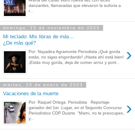
danzantes, llamaradas que elevaron la euforia a
r...
domingo, 23 de noviembre de 2025
Mi teclado: Mis libras de más...
¿De más qué?
›
Por: Nayadira Agramonte Periodista ¡Qué gorda
estás, no sigas engordando! ¡Hasta ahí está bien!
¡Estás muy gorda, deja de comer arroz y pont...
martes, 10 de enero de 2023
Vacaciones de la muerte
›
Por: Raquel Ortega Periodista Reportaje
ganador del 1er. Lugar, en el Segundo Concurso
Periodístico CDP Duarte. “Mami, no te preocupes,
y...