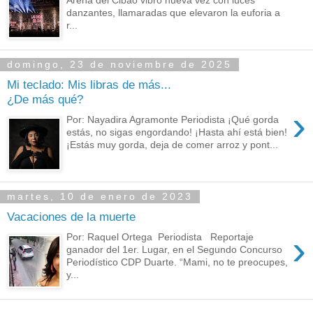
danzantes, llamaradas que elevaron la euforia a
r...
domingo, 23 de noviembre de 2025
Mi teclado: Mis libras de más...
¿De más qué?
›
Por: Nayadira Agramonte Periodista ¡Qué gorda
estás, no sigas engordando! ¡Hasta ahí está bien!
¡Estás muy gorda, deja de comer arroz y pont...
martes, 10 de enero de 2023
Vacaciones de la muerte
›
Por: Raquel Ortega Periodista Reportaje
ganador del 1er. Lugar, en el Segundo Concurso
Periodístico CDP Duarte. “Mami, no te preocupes,
y...