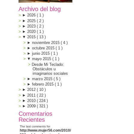
Archivo del blog
►
2026
(
1
)
►
2025
(
2
)
►
2023
(
2
)
►
2020
(
1
)
▼
2015
(
13
)
►
noviembre 2015
(
4
)
►
octubre 2015
(
1
)
►
junio 2015
(
1
)
▼
mayo 2015
(
1
)
Desde Mi Teclado:
Obstáculos u
imaginarios sociales
►
marzo 2015
(
5
)
►
febrero 2015
(
1
)
►
2012
(
10
)
►
2011
(
22
)
►
2010
(
224
)
►
2009
(
321
)
Comentarios
Recientes
The last comments for
http://www.mujer56.com/2010/