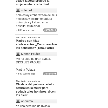
02/ley-laboral-protege-la-
mujer-embarazada.html
soledad
hola estoy embarazada de seis
meses soy instrumentadora
quirurgica y trabajo en un
hospital municipal,...
» 685 weeks ago
The last comments for
Madres con hijas
adolescentes ¿Como resolver
los conflictos? (1era. Parte)
Martha Peláez
Me ha sido de gran ayuda.
DIOS LES PAGUE!
Martha Peláez
» 687 weeks ago
The last comments for
Olvídate del perfume: el olor
natural es lo mejor para
seducir a los hombres, dicen
los cient
anonimo
Yo uso perfume de uvas a