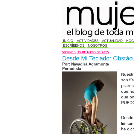
INICIO
ACTIVIDADES
ACTUALIDAD
HOG
ESCRÍBENOS
NOSOTROS
VIERNES, 15 DE MAYO DE 2015
Desde Mi Teclado: Obstácu
Por: Nayadira Agramonte
Periodista
Nuestr
son fí
pilare
que no
que po
PUEDO
Desde 
limita
he dic