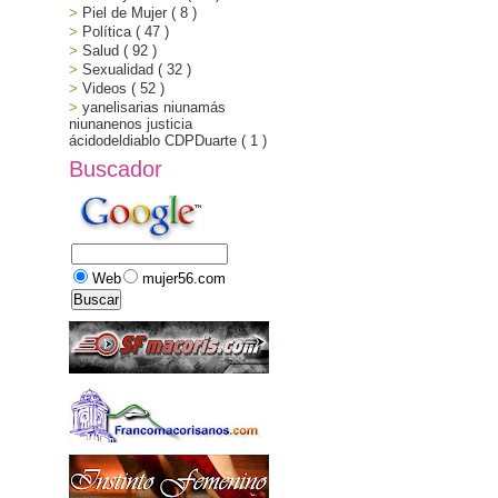
Piel de Mujer
( 8 )
Política
( 47 )
Salud
( 92 )
Sexualidad
( 32 )
Videos
( 52 )
yanelisarias niunamás
niunanenos justicia
ácidodeldiablo CDPDuarte
( 1 )
Buscador
Web
mujer56.com