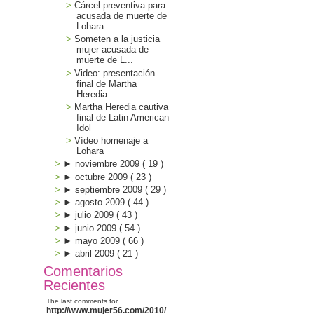
Cárcel preventiva para
acusada de muerte de
Lohara
Someten a la justicia
mujer acusada de
muerte de L...
Video: presentación
final de Martha
Heredia
Martha Heredia cautiva
final de Latin American
Idol
Vídeo homenaje a
Lohara
►
noviembre 2009
(
19
)
►
octubre 2009
(
23
)
►
septiembre 2009
(
29
)
►
agosto 2009
(
44
)
►
julio 2009
(
43
)
►
junio 2009
(
54
)
►
mayo 2009
(
66
)
►
abril 2009
(
21
)
Comentarios
Recientes
The last comments for
http://www.mujer56.com/2010/