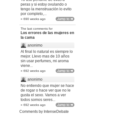
peras y si estoy ovulando o
tengo la menstruación lo evito
por completo,...
» 690 weeks ago
The last comments for
Los errores de las mujeres en
la cama
anonimo
Al final lo natural es siempre lo
mejor. Llevo mas de 10 años
sin usar perfumes, mi aroma
viene...
» 692 weeks ago
anonimo
No entiendo que mujer se hace
de rogar o hace ver que no le
gusta el sexo. Vamos a ver
todos somos seres...
» 692 weeks ago
Comments by
IntenseDebate