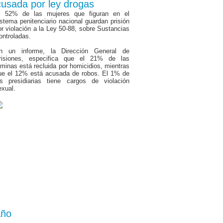
cusada por ley drogas
l 52% de las mujeres que figuran en el
istema penitenciario nacional guardan prisión
or violación a la Ley 50-88, sobre Sustancias
ontroladas.
n un informe, la Dirección General de
risiones, especifica que el 21% de las
éminas está recluida por homicidios, mientras
ue el 12% está acusada de robos. El 1% de
as presidiarias tiene cargos de violación
exual.
año