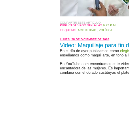
COMPARTIR ESTE ARTÍCULO
|
PUBLICADAS POR NAYI
A LAS
6:22 P. M.
ETIQUETAS:
ACTUALIDAD
,
POLÍTICA
LUNES, 28 DE DICIEMBRE DE 2009
Video: Maquillaje para fin 
En el día de ayer publicamos como
elegi
enseñamos como maquillarte, en tono a las
En YouTube.com encontramos este video 
encantadora de las mujeres. Es importan
combina con el dorado sustituyas el pl