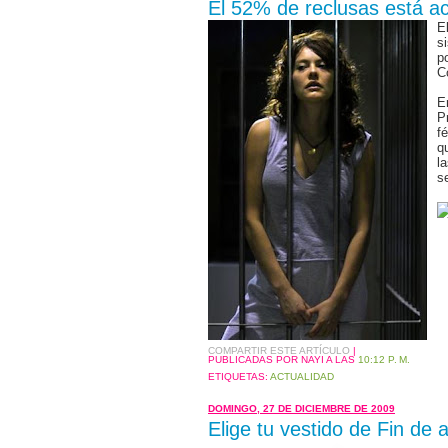
El 52% de reclusas está a
E
s
p
C
E
P
f
q
l
s
COMPARTIR ESTE ARTÍCULO
|
PUBLICADAS POR NAYI
A LAS
10:12 P. M.
ETIQUETAS:
ACTUALIDAD
DOMINGO, 27 DE DICIEMBRE DE 2009
Elige tu vestido de Fin de 