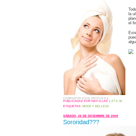
Toda
la u
plan
el f
Exis
pue
algu
COMPARTIR ESTE ARTÍCULO
|
PUBLICADAS POR NAYI
A LAS
1:27 A. M.
ETIQUETAS:
MODA Y BELLEZA
SÁBADO, 26 DE DICIEMBRE DE 2009
Sororidad???