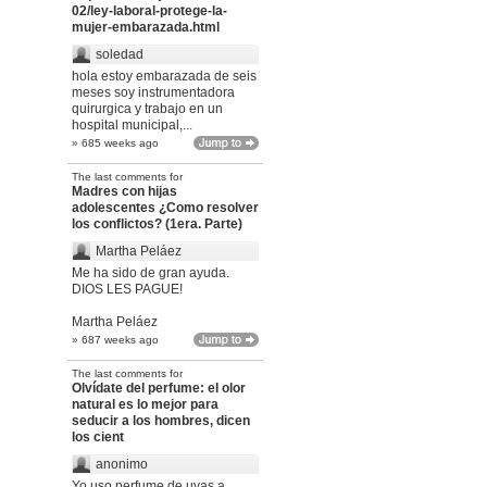
02/ley-laboral-protege-la-
mujer-embarazada.html
soledad
hola estoy embarazada de seis
meses soy instrumentadora
quirurgica y trabajo en un
hospital municipal,...
» 685 weeks ago
The last comments for
Madres con hijas
adolescentes ¿Como resolver
los conflictos? (1era. Parte)
Martha Peláez
Me ha sido de gran ayuda.
DIOS LES PAGUE!
Martha Peláez
» 687 weeks ago
The last comments for
Olvídate del perfume: el olor
natural es lo mejor para
seducir a los hombres, dicen
los cient
anonimo
Yo uso perfume de uvas a