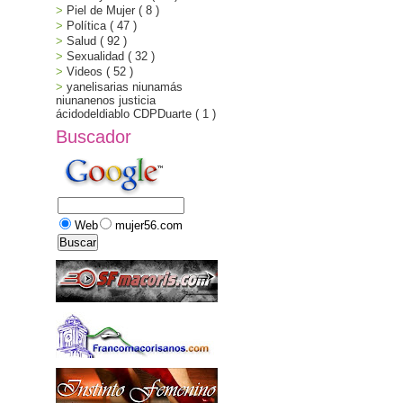
Piel de Mujer
( 8 )
Política
( 47 )
Salud
( 92 )
Sexualidad
( 32 )
Videos
( 52 )
yanelisarias niunamás
niunanenos justicia
ácidodeldiablo CDPDuarte
( 1 )
Buscador
Web
mujer56.com