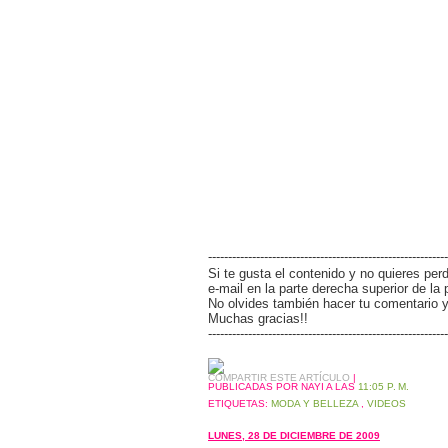
------------------------------------------------------------
Si te gusta el contenido y no quieres perd
e-mail en la parte derecha superior de la 
No olvides también hacer tu comentario y 
Muchas gracias!!
------------------------------------------------------------
COMPARTIR ESTE ARTÍCULO
|
PUBLICADAS POR NAYI
A LAS
11:05 P. M.
ETIQUETAS:
MODA Y BELLEZA
,
VIDEOS
LUNES, 28 DE DICIEMBRE DE 2009