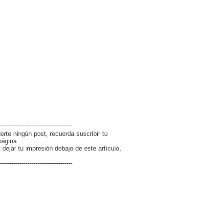
-------------------------------------
erte ningún post, recuerda suscribir tu
página.
dejar tu impresión debajo de este artículo,
-------------------------------------