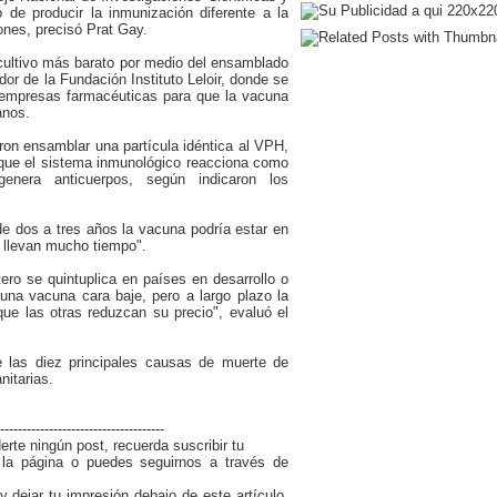
 de producir la inmunización diferente a la
ones, precisó Prat Gay.
 cultivo más barato por medio del ensamblado
dor de la Fundación Instituto Leloir, donde se
 empresas farmacéuticas para que la vacuna
anos.
ron ensamblar una partícula idéntica al VPH,
 que el sistema inmunológico reacciona como
enera anticuerpos, según indicaron los
de dos a tres años la vacuna podría estar en
 llevan mucho tiempo".
tero se quintuplica en países en desarrollo o
una vacuna cara baje, pero a largo plazo la
ue las otras reduzcan su precio", evaluó el
e las diez principales causas de muerte de
itarias.
-------------------------------------
erte ningún post, recuerda suscribir tu
e la página o puedes seguirnos a través de
 dejar tu impresión debajo de este artículo,