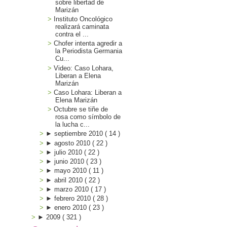
sobre libertad de
Marizán
Instituto Oncológico
realizará caminata
contra el ...
Chofer intenta agredir a
la Periodista Germania
Cu...
Video: Caso Lohara,
Liberan a Elena
Marizán
Caso Lohara: Liberan a
Elena Marizán
Octubre se tiñe de
rosa como símbolo de
la lucha c...
►
septiembre 2010
(
14
)
►
agosto 2010
(
22
)
►
julio 2010
(
22
)
►
junio 2010
(
23
)
►
mayo 2010
(
11
)
►
abril 2010
(
22
)
►
marzo 2010
(
17
)
►
febrero 2010
(
28
)
►
enero 2010
(
23
)
►
2009
(
321
)