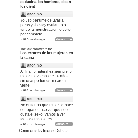
seducir a los hombres, dicen
los cient
anonimo
Yo uso perfume de uvas a
peras y si estoy ovulando o
tengo la menstruación lo evito
por completo,...
» 690 weeks ago
The last comments for
Los errores de las mujeres en
la cama
anonimo
Al final lo natural es siempre lo
mejor. Llevo mas de 10 años
sin usar perfumes, mi aroma
viene...
» 692 weeks ago
anonimo
No entiendo que mujer se hace
de rogar o hace ver que no le
gusta el sexo. Vamos a ver
todos somos seres...
» 692 weeks ago
Comments by
IntenseDebate