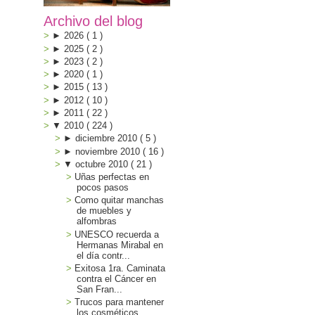
Archivo del blog
►
2026
(
1
)
►
2025
(
2
)
►
2023
(
2
)
►
2020
(
1
)
►
2015
(
13
)
►
2012
(
10
)
►
2011
(
22
)
▼
2010
(
224
)
►
diciembre 2010
(
5
)
►
noviembre 2010
(
16
)
▼
octubre 2010
(
21
)
Uñas perfectas en
pocos pasos
Como quitar manchas
de muebles y
alfombras
UNESCO recuerda a
Hermanas Mirabal en
el día contr...
Exitosa 1ra. Caminata
contra el Cáncer en
San Fran...
Trucos para mantener
los cosméticos