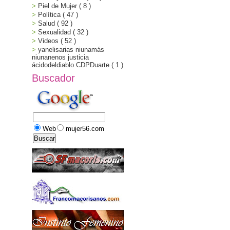
Piel de Mujer
( 8 )
Política
( 47 )
Salud
( 92 )
Sexualidad
( 32 )
Videos
( 52 )
yanelisarias niunamás
niunanenos justicia
ácidodeldiablo CDPDuarte
( 1 )
Buscador
Web
mujer56.com