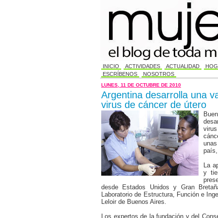
INICIO
ACTIVIDADES
ACTUALIDAD
HOG
ESCRÍBENOS
NOSOTROS
LUNES, 11 DE OCTUBRE DE 2010
Argentina desarrolla una v
virus de cáncer de útero
Bue
desa
viru
cánc
unas
país,
La ap
y ti
pres
desde Estados Unidos y Gran Bretaña,
Laboratorio de Estructura, Función e Inge
Leloir de Buenos Aires.
Los expertos de la fundación y del Conse