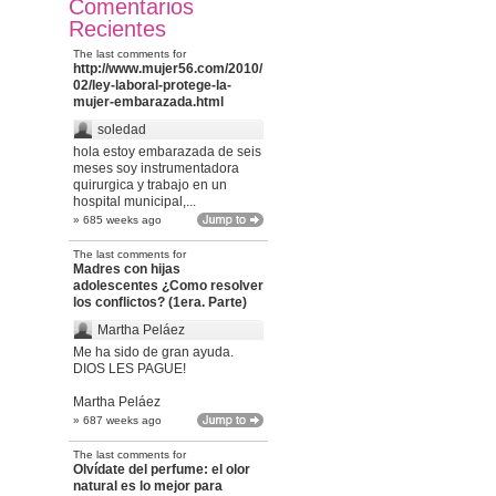
Comentarios
Recientes
The last comments for
http://www.mujer56.com/2010/
02/ley-laboral-protege-la-
mujer-embarazada.html
soledad
hola estoy embarazada de seis
meses soy instrumentadora
quirurgica y trabajo en un
hospital municipal,...
» 685 weeks ago
The last comments for
Madres con hijas
adolescentes ¿Como resolver
los conflictos? (1era. Parte)
Martha Peláez
Me ha sido de gran ayuda.
DIOS LES PAGUE!
Martha Peláez
» 687 weeks ago
The last comments for
Olvídate del perfume: el olor
natural es lo mejor para