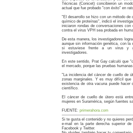
Técnicas (Conicet) concibieron un modo
actual que fue probado "con éxito" en rat
"El desarrollo se hizo con un método de
químico de proteínas", indicó el investiga
iniciaron rondas de conversaciones con
contra el virus VPH sea probada en hum
De esta manera, los investigadores logra
aunque sin información genética, con la
si estuviese frente a un virus y g
investigadores.
En este sentido, Prat Gay calculó que "
el mercado, porque las pruebas humanas
"La incidencia del cáncer de cuello de ú
zonas marginales. Y es muy difícil que 
existencia de otra vacuna puede hacer q
científico.
El cáncer de cuello de útero está entr
mujeres en Suramérica, según fuentes san
FUENTE:
primerahora.com
------------------------------------------------------------
Si te gusta el contenido y no quieres perd
e-mail en la parte derecha superior d
Facebook y Twitter.
No olvides también hacer tu comentario y