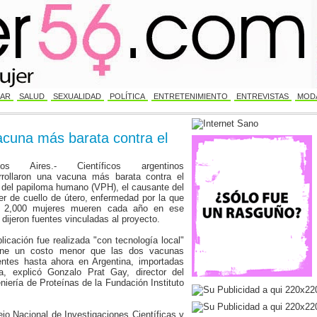
AR
SALUD
SEXUALIDAD
POLÍTICA
ENTRETENIMIENTO
ENTREVISTAS
MODA
acuna más barata contra el
nos Aires.- Científicos argentinos
rrollaron una vacuna más barata contra el
s del papiloma humano (VPH), el causante del
er de cuello de útero, enfermedad por la que
 2,000 mujeres mueren cada año en ese
 dijeron fuentes vinculadas al proyecto.
licación fue realizada "con tecnología local"
ene un costo menor que las dos vacunas
entes hasta ahora en Argentina, importadas
 explicó Gonzalo Prat Gay, director del
niería de Proteínas de la Fundación Instituto
jo Nacional de Investigaciones Científicas y