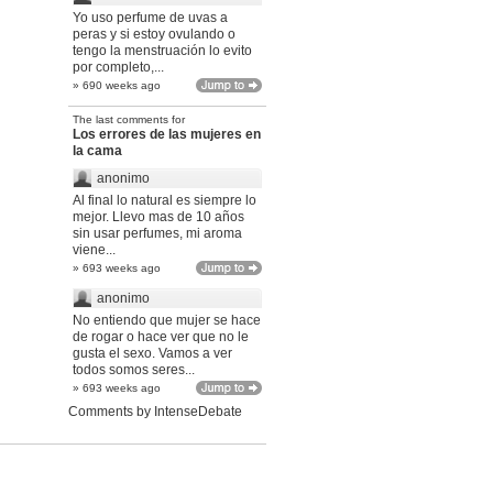
Yo uso perfume de uvas a
peras y si estoy ovulando o
tengo la menstruación lo evito
por completo,...
» 690 weeks ago
The last comments for
Los errores de las mujeres en
la cama
anonimo
Al final lo natural es siempre lo
mejor. Llevo mas de 10 años
sin usar perfumes, mi aroma
viene...
» 693 weeks ago
anonimo
No entiendo que mujer se hace
de rogar o hace ver que no le
gusta el sexo. Vamos a ver
todos somos seres...
» 693 weeks ago
Comments by
IntenseDebate