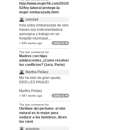
http://www.mujer56.com/2010/
02/ley-laboral-protege-la-
mujer-embarazada.html
soledad
hola estoy embarazada de seis
meses soy instrumentadora
quirurgica y trabajo en un
hospital municipal,...
» 685 weeks ago
The last comments for
Madres con hijas
adolescentes ¿Como resolver
los conflictos? (1era. Parte)
Martha Peláez
Me ha sido de gran ayuda.
DIOS LES PAGUE!
Martha Peláez
» 687 weeks ago
The last comments for
Olvídate del perfume: el olor
natural es lo mejor para
seducir a los hombres, dicen
los cient
anonimo