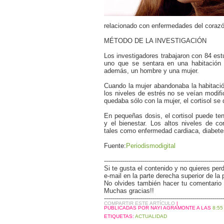
relacionado con enfermedades del corazó
MÉTODO DE LA INVESTIGACIÓN
Los investigadores trabajaron con 84 es
uno que se sentara en una habitación 
además, un hombre y una mujer.
Cuando la mujer abandonaba la habitaci
los niveles de estrés no se veían modif
quedaba sólo con la mujer, el cortisol se 
En pequeñas dosis, el cortisol puede ten
y el bienestar. Los altos niveles de c
tales como enfermedad cardiaca, diabetes
Fuente:
Periodismodigital
------------------------------------------------------------
Si te gusta el contenido y no quieres perd
e-mail en la parte derecha superior de la 
No olvides también hacer tu comentario y
Muchas gracias!!
------------------------------------------------------------
COMPARTIR ESTE ARTÍCULO
|
PUBLICADAS POR NAYI AGRAMONTE
A LAS
8:55 
ETIQUETAS:
ACTUALIDAD