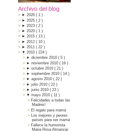
Archivo del blog
►
2026
(
1
)
►
2025
(
2
)
►
2023
(
2
)
►
2020
(
1
)
►
2015
(
13
)
►
2012
(
10
)
►
2011
(
22
)
▼
2010
(
224
)
►
diciembre 2010
(
5
)
►
noviembre 2010
(
16
)
►
octubre 2010
(
21
)
►
septiembre 2010
(
14
)
►
agosto 2010
(
22
)
►
julio 2010
(
22
)
►
junio 2010
(
23
)
▼
mayo 2010
(
11
)
Felicidades a todas las
Madres!
El regalo para mamá
Los mejores y peores
países para ser mamá
Fallece la humorista
Maria Rosa Almanzar