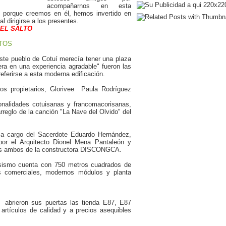
acompañarnos en esta
y porque creemos en él, hemos invertido en
l dirigirse a los presentes.
EL SALTO
OTOS
ste pueblo de Cotuí merecía tener una plaza
ra en una experiencia agradable" fueron las
eferirse a esta moderna edificación.
los propietarios, Glorivee Paula Rodríguez
nalidades cotuisanas y francomacorisanas,
arreglo de la canción "La Nave del Olvido" del
 a cargo del Sacerdote Eduardo Hernández,
por el Arquitecto Dionel Mena Pantaleón y
ivas ambos de la constructora DISCONGCA.
i sismo cuenta con 750 metros cuadrados de
es comerciales, modernos módulos y planta
a abrieron sus puertas las tienda E87, E87
n artículos de calidad y a precios asequibles