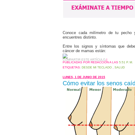
Conoce cada milímetro de tu pecho 
encuentres distinto.
Entre los signos y síntomas que deben
c
á
ncer de mamas est
á
n:
COMPARTIR ESTE ARTÍCULO
|
PUBLICADAS POR REDACCIÓN
A LAS
5:51 P. M.
ETIQUETAS:
DESDE MI TECLADO
,
SALUD
LUNES, 1 DE JUNIO DE 2015
Cómo evitar los senos caí