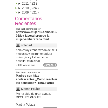
►
2011
(
22
)
►
2010
(
224
)
►
2009
(
321
)
Comentarios
Recientes
The last comments for
http://www.mujer56.com/2010/
02/ley-laboral-protege-la-
mujer-embarazada.html
soledad
hola estoy embarazada de seis
meses soy instrumentadora
quirurgica y trabajo en un
hospital municipal,...
» 685 weeks ago
The last comments for
Madres con hijas
adolescentes ¿Como resolver
los conflictos? (1era. Parte)
Martha Peláez
Me ha sido de gran ayuda.
DIOS LES PAGUE!
Martha Peláez