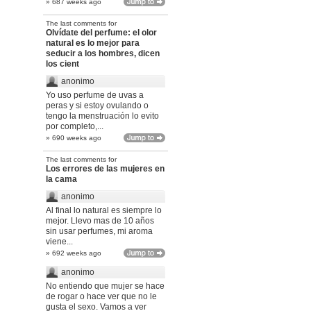
» 687 weeks ago
The last comments for
Olvídate del perfume: el olor
natural es lo mejor para
seducir a los hombres, dicen
los cient
anonimo
Yo uso perfume de uvas a
peras y si estoy ovulando o
tengo la menstruación lo evito
por completo,...
» 690 weeks ago
The last comments for
Los errores de las mujeres en
la cama
anonimo
Al final lo natural es siempre lo
mejor. Llevo mas de 10 años
sin usar perfumes, mi aroma
viene...
» 692 weeks ago
anonimo
No entiendo que mujer se hace
de rogar o hace ver que no le
gusta el sexo. Vamos a ver