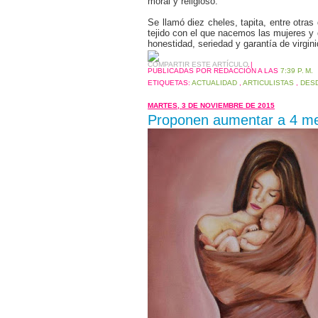
moral y religioso.
Se llamó diez cheles, tapita, entre otras
tejido con el que nacemos las mujeres y 
honestidad, seriedad y garantía de virgin
COMPARTIR ESTE ARTÍCULO
|
PUBLICADAS POR REDACCIÓN
A LAS
7:39 P. M.
ETIQUETAS:
ACTUALIDAD
,
ARTICULISTAS
,
DES
MARTES, 3 DE NOVIEMBRE DE 2015
Proponen aumentar a 4 mes