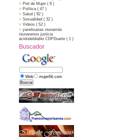
Piel de Mujer
( 8 )
Política
( 47 )
Salud
( 92 )
Sexualidad
( 32 )
Videos
( 52 )
yanelisarias niunamás
niunanenos justicia
ácidodeldiablo CDPDuarte
( 1 )
Buscador
Web
mujer56.com