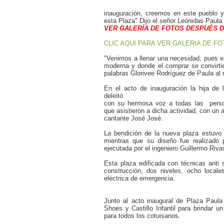
inauguración, creemos en este pueblo 
esta Plaza" Dijo el señor Leónidas Paula a
VER GALERÍA DE FOTOS DESPUÉS D
CLIC AQUI PARA VER GALERIA DE F
"Venimos a llenar una necesidad, pues e
moderna y donde el comprar se convirtie
palabras Glorivee Rodríguez de Paula al r
En el acto de inauguración la hija de 
deleitó
con su hermosa voz a todas las perso
que asistieron a dicha actividad, con un 
cantante José José.
La bendición de la nueva plaza estuvo
mientras que su diseño fue realizado 
ejecutada por el ingeniero Guillermo R
Esta plaza edificada con técnicas ant
construcción, dos niveles, ocho local
eléctrica de emergencia.
Junto al acto inaugural de Plaza Paul
Shoes y Castillo Infantil para brindar u
para todos los cotuisanos.