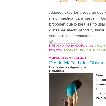
Algunos expertos aseguran que us
mejor medida para prevenir los
proponen que lo ideal es no usar 
dietas de efecto rebote y fumar
senos caídos prematuros.
COMPARTIR ESTE ARTÍCULO
|
PUBLICADAS POR REDACCIÓN
A LAS
11:08 A. M.
ETIQUETAS:
MODA Y BELLEZA
,
SALUD
,
SEXUA
VIERNES, 15 DE MAYO DE 2015
Desde Mi Teclado: Obstácu
Por: Nayadira Agramonte
Periodista
Nuestr
son fí
pilare
que no
que po
PUEDO