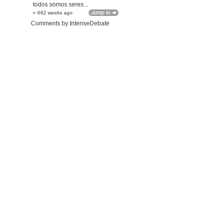
todos somos seres...
» 692 weeks ago
Comments by
IntenseDebate