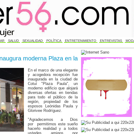
AR
SALUD
SEXUALIDAD
POLÍTICA
ENTRETENIMIENTO
ENTREVISTAS
MODA
inaugura moderna Plaza en la
En el marco de una elegante
y acogedora recepción fue
inaugurada en la ciudad de
Cotuí "Plaza Paula", un
moderno edificio que alojará
diversas ofertas en tiendas
para todo el público de la
región, propiedad de los
esposos Leónidas Paula y
Glorivee Rodríguez.
"Agradecemos a Dios
por permitirnos este sueño
hacerlo realidad y a todos
ustedes amigos por